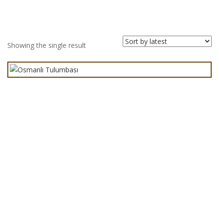
Showing the single result
Osmanlı Tulumbası Kg
Açma
(3)
Artizan Ekmekler
(7)
Berliner
(19)
Börekler
(15)