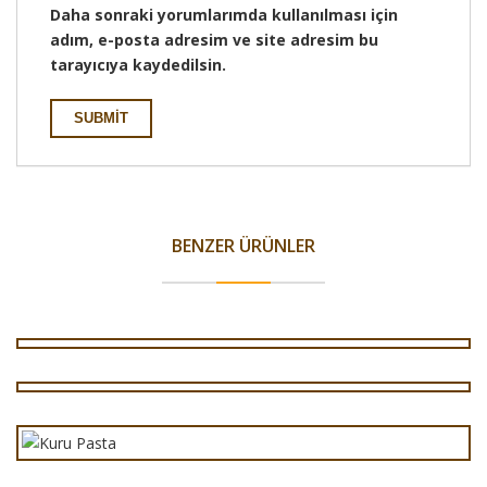
Daha sonraki yorumlarımda kullanılması için
adım, e-posta adresim ve site adresim bu
tarayıcıya kaydedilsin.
BENZER ÜRÜNLER
Çiftlik Pasta
Pembe Yıldız
Kuru Pasta Damla Çikolatalı 300 gr
Kavala Kurabiyesi 300 gr